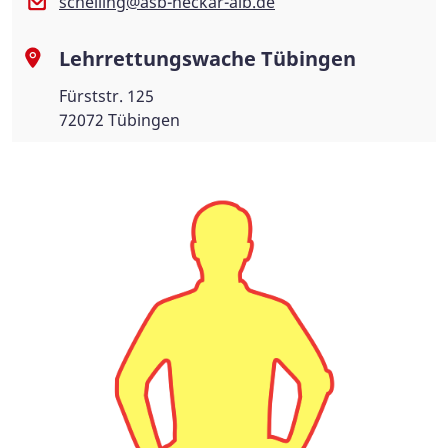
schelling@asb-neckar-alb.de
Lehrrettungswache Tübingen
Fürststr. 125
72072 Tübingen